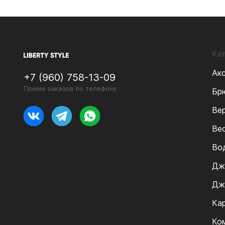
Ка
Ак
+7 (960) 758-13-09
Прием заказов по телефону
Бр
Ве
Ве
Во
Дж
Дж
Ка
Ко