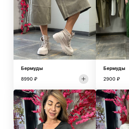
Бермуды
Бермуды
8990
₽
2900
₽