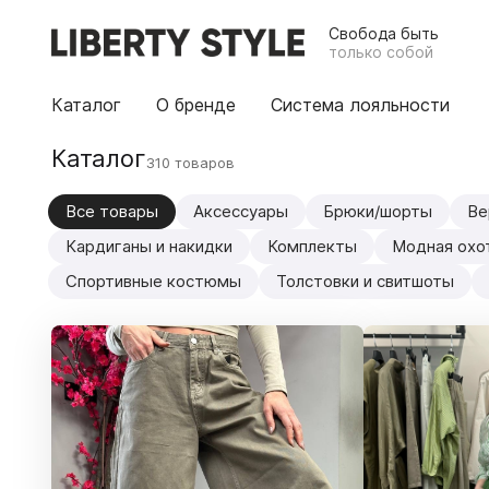
Свобода быть
только собой
Каталог
О бренде
Система лояльности
Каталог
310 товаров
Все товары
Аксессуары
Брюки/шорты
Ве
Кардиганы и накидки
Комплекты
Модная охо
Спортивные костюмы
Толстовки и свитшоты