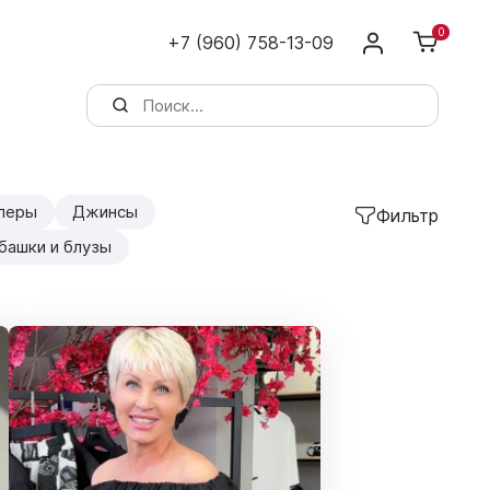
0
+7 (960) 758-13-09
перы
Джинсы
Фильтр
башки и блузы