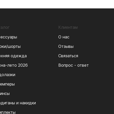
талог
Клиентам
сессуары
О нас
юки/шорты
Отзывы
рхняя одежда
Связаться
сна-лето 2026
Вопрос - ответ
долазки
емперы
инсы
рдиганы и накидки
мплекты