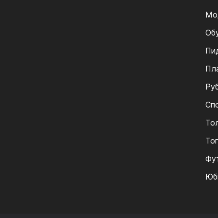
Мо
Об
Пи
Пл
Ру
Сп
То
То
Фу
Юб