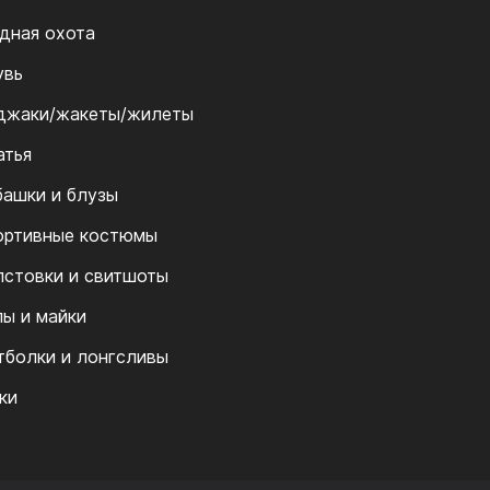
дная охота
увь
джаки/жакеты/жилеты
атья
башки и блузы
ортивные костюмы
лстовки и свитшоты
пы и майки
тболки и лонгсливы
ки