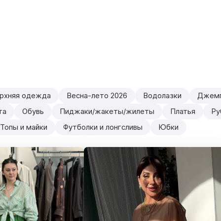
рхняя одежда
Весна-лето 2026
Водолазки
Джем
та
Обувь
Пиджаки/жакеты/жилеты
Платья
Ру
Топы и майки
Футболки и лонгсливы
Юбки