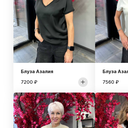
Блуза Азалия
Блуза Аза
7200
₽
7560
₽