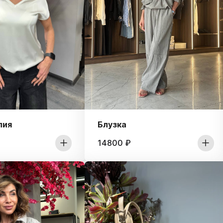
лия
Блузка
14800
₽