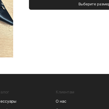
Выберите разме
талог
Клиентам
сессуары
О нас