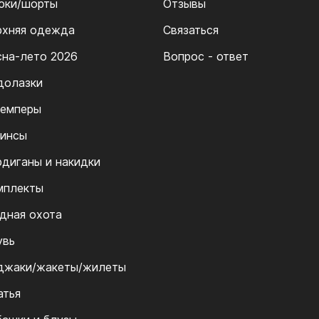
юки/шорты
Отзывы
рхняя одежда
Связаться
сна-лето 2026
Вопрос - ответ
долазки
емперы
инсы
рдиганы и накидки
мплекты
дная охота
увь
джаки/жакеты/жилеты
атья