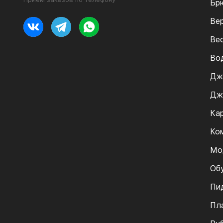
Бр
Ве
Ве
Во
Дж
Дж
Ка
Ко
Мо
Об
Пи
Пл