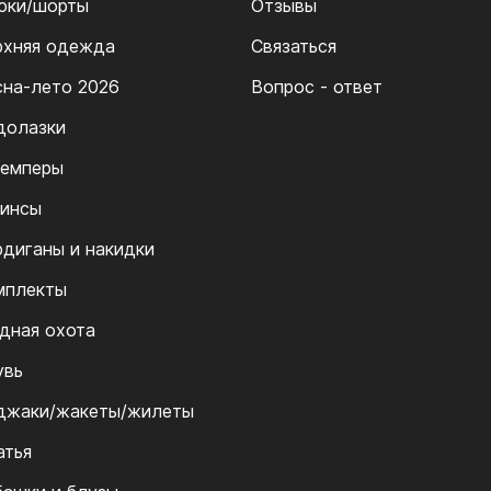
юки/шорты
Отзывы
рхняя одежда
Связаться
сна-лето 2026
Вопрос - ответ
долазки
емперы
инсы
рдиганы и накидки
мплекты
дная охота
увь
джаки/жакеты/жилеты
атья