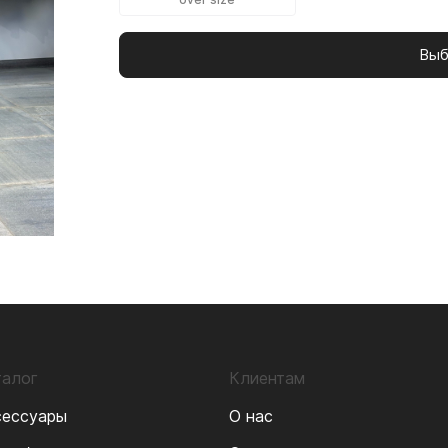
Выб
талог
Клиентам
сессуары
О нас