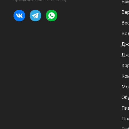
Бр
Ве
Ве
Во
Дж
Дж
Ка
Ко
Мо
Об
Пи
Пл