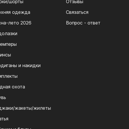
юки/шорты
Отзывы
рхняя одежда
Связаться
сна-лето 2026
Вопрос - ответ
долазки
емперы
инсы
рдиганы и накидки
мплекты
дная охота
увь
джаки/жакеты/жилеты
атья