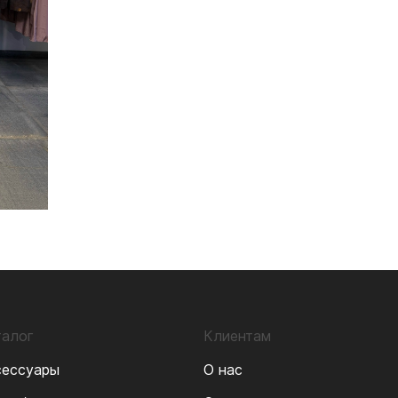
талог
Клиентам
сессуары
О нас