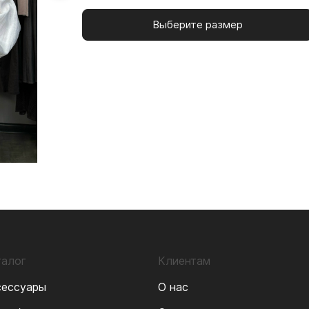
Выберите размер
талог
Клиентам
сессуары
О нас