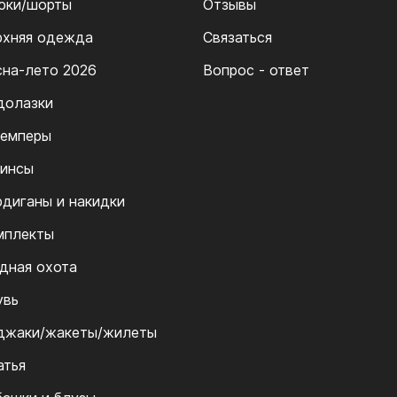
юки/шорты
Отзывы
рхняя одежда
Связаться
сна-лето 2026
Вопрос - ответ
долазки
емперы
инсы
рдиганы и накидки
мплекты
дная охота
увь
джаки/жакеты/жилеты
атья