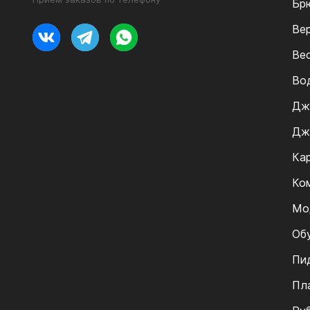
Бр
Ве
Ве
Во
Дж
Дж
Ка
Ко
Мо
Об
Пи
Пл