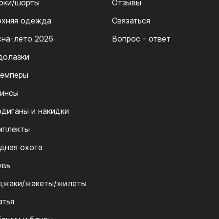
юки/шорты
Отзывы
рхняя одежда
Связаться
сна-лето 2026
Вопрос - ответ
долазки
емперы
инсы
рдиганы и накидки
мплекты
дная охота
увь
джаки/жакеты/жилеты
атья