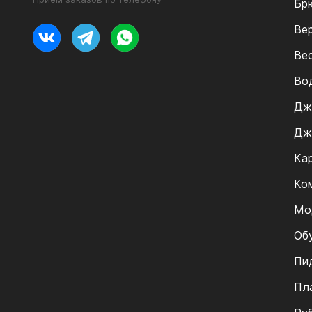
Бр
Ве
Ве
Во
Дж
Дж
Ка
Ко
Мо
Об
Пи
Пл