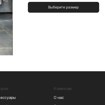
Выберите размер
талог
Клиентам
сессуары
О нас