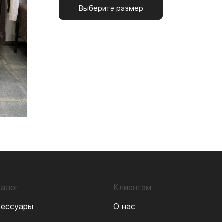
Выберите размер
талог
Клиентам
сессуары
О нас