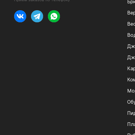
Бр
Ве
Ве
Во
Дж
Дж
Ка
Ко
Мо
Об
Пи
Пл