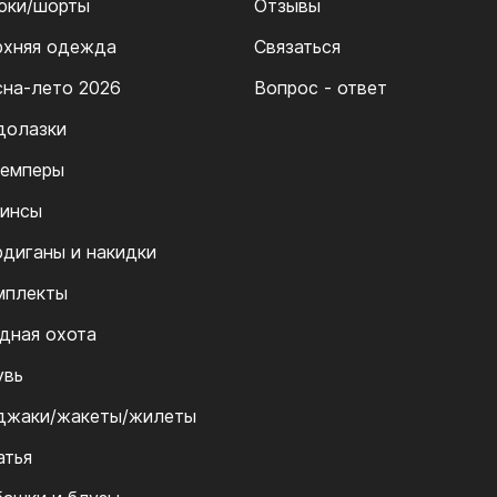
юки/шорты
Отзывы
рхняя одежда
Связаться
сна-лето 2026
Вопрос - ответ
долазки
емперы
инсы
рдиганы и накидки
мплекты
дная охота
увь
джаки/жакеты/жилеты
атья