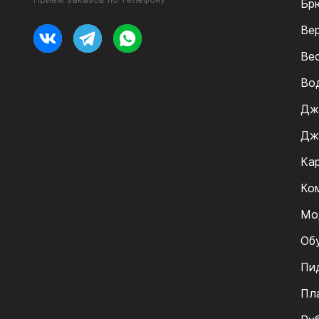
Бр
Ве
Ве
Во
Дж
Дж
Ка
Ко
Мо
Об
Пи
Пл