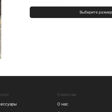
Выберите разме
талог
Клиентам
сессуары
О нас