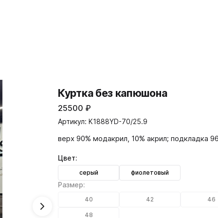
Куртка без капюшона
25500
₽
Артикул: K1888YD-70/25.9
верх 90% модакрил, 10% акрил; подкладка 9
Цвет:
серый
фиолетовый
Размер:
40
42
46
48