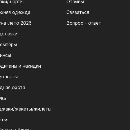
юки/шорты
Отзывы
рхняя одежда
Связаться
сна-лето 2026
Вопрос - ответ
долазки
емперы
инсы
рдиганы и накидки
мплекты
дная охота
увь
джаки/жакеты/жилеты
атья