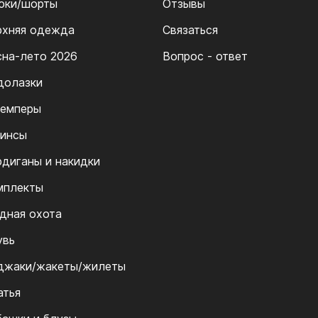
юки/шорты
Отзывы
рхняя одежда
Связаться
сна-лето 2026
Вопрос - ответ
долазки
емперы
инсы
рдиганы и накидки
мплекты
дная охота
увь
джаки/жакеты/жилеты
атья