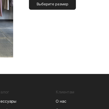
Выберите размер
талог
Клиентам
сессуары
О нас