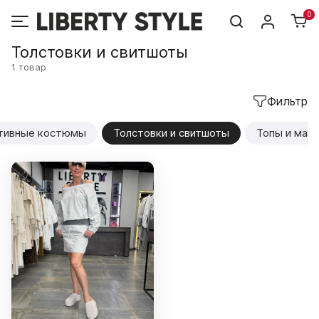
0
Толстовки и свитшоты
1 товар
Фильтр
тивные костюмы
Толстовки и свитшоты
Топы и майк